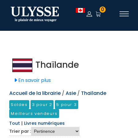
TEST
0
Thaïlande
En savoir plus
Accueil de la librairie
/
Asie
/
Thaïlande
Soldes
3 pour 2
5 pour 3
Meilleurs vendeurs
Tout
|
Livres numériques
Trier par :