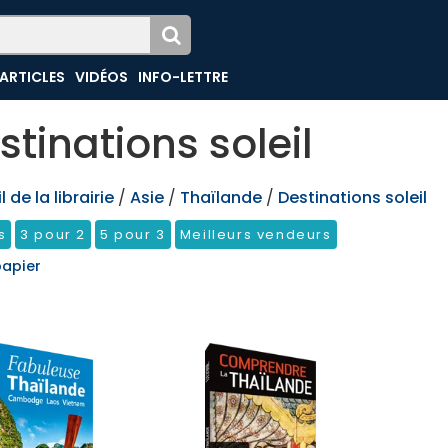
ARTICLES
VIDÉOS
INFO-LETTRE
stinations soleil
 de la librairie
/
Asie
/
Thaïlande
/
Destinations soleil
s
3 pour 2
5 pour 3
Meilleurs vendeurs
papier