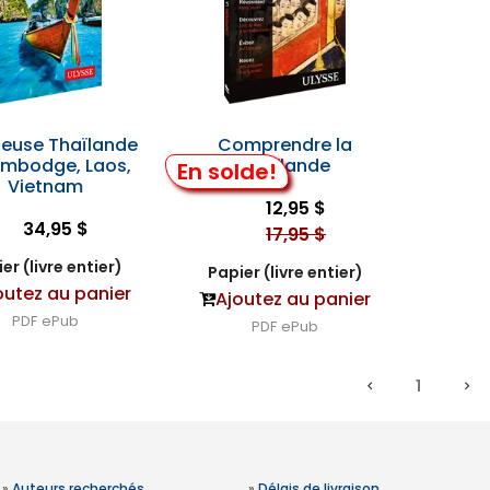
leuse Thaïlande
Comprendre la
mbodge, Laos,
Thaïlande
En solde!
Vietnam
12,95 $
34,95 $
17,95 $
er (livre entier)
Papier (livre entier)
outez au panier
Ajoutez au panier
PDF
ePub
PDF
ePub
1
»
Auteurs recherchés
»
Délais de livraison