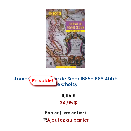
Journal du Voyage de Siam 1685-1686 Abbé
En solde!
de Choisy
9,95 $
34,95 $
Papier (livre entier)
Ajoutez au panier