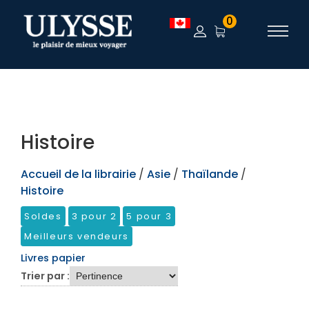
TEST
0
Histoire
Accueil de la librairie
/
Asie
/
Thaïlande
/
Histoire
Soldes
3 pour 2
5 pour 3
Meilleurs vendeurs
Livres papier
Trier par :