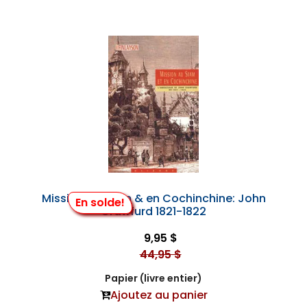
Mission au Siam & en Cochinchine: John
En solde!
Crawfurd 1821-1822
9,95 $
44,95 $
Papier (livre entier)
Ajoutez au panier