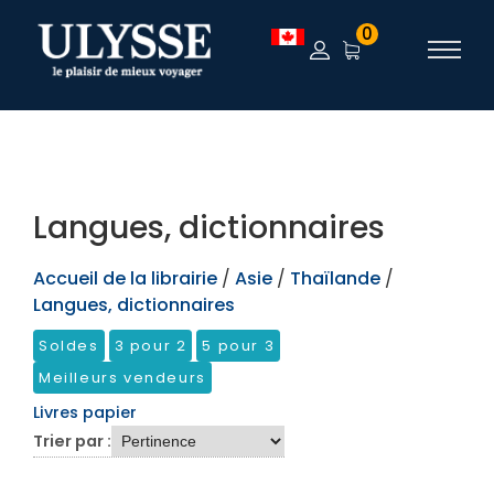
TEST
0
Langues, dictionnaires
Accueil de la librairie
/
Asie
/
Thaïlande
/
Langues, dictionnaires
Soldes
3 pour 2
5 pour 3
Meilleurs vendeurs
Livres papier
Trier par :