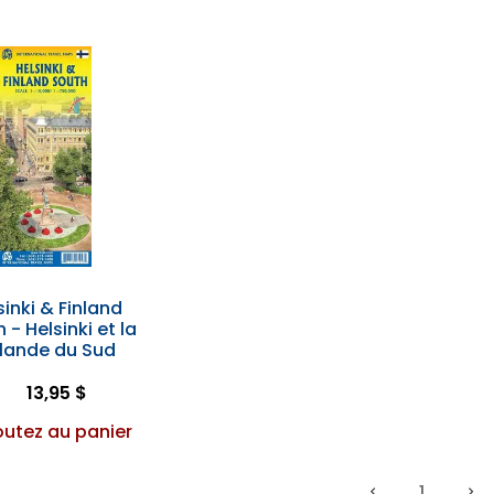
sinki & Finland
 - Helsinki et la
nlande du Sud
13,95 $
outez au panier
1