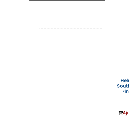
Hel
South
Fi
Aj