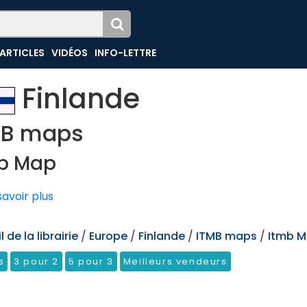
ARTICLES
VIDÉOS
INFO-LETTRE
Finlande
MB maps
b Map
avoir plus
 de la librairie
/
Europe
/
Finlande
/
ITMB maps
/
Itmb 
s
3 pour 2
5 pour 3
Meilleurs vendeurs