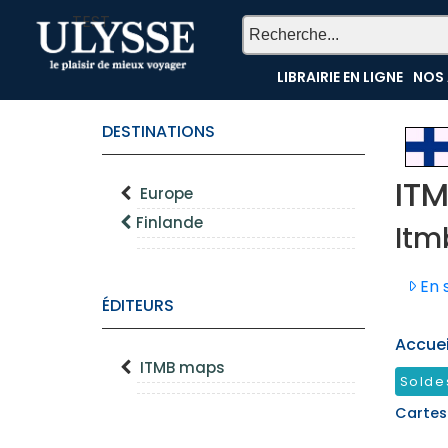
TEST
LIBRAIRIE EN LIGNE
NOS 
DESTINATIONS
IT
Europe
Finlande
Itm
En s
ÉDITEURS
Accueil
ITMB maps
Solde
Cartes