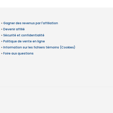
»
Gagner des revenus par l'affiliation
»
Devenir affilié
»
Sécurité et confidentialité
»
Politique de vente en ligne
»
Information sur les fichiers témoins (Cookies)
»
Foire aux questions