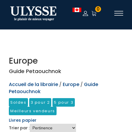
TEST
0
Europe
Guide Petaouchnok
Accueil de la librairie
/
Europe
/
Guide
Petaouchnok
Soldes
3 pour 2
5 pour 3
Meilleurs vendeurs
Livres papier
Trier par :