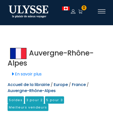
TEST
0
Auvergne-Rhône-
Alpes
En savoir plus
Accueil de la librairie
/
Europe
/
France
/
Auvergne-Rhône-Alpes
Soldes
3 pour 2
5 pour 3
Meilleurs vendeurs