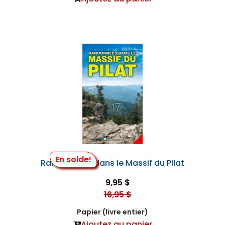
En solde!
Randonnées dans le Massif du Pilat
9,95 $
16,95 $
Papier (livre entier)
Ajoutez au panier