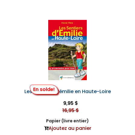
En solde!
Les Sentiers D’émilie en Haute-Loire
9,95 $
16,95 $
Papier (livre entier)
Ajoutez au panier