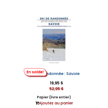
En solde!
Ski de Randonnée : Savoie
19,95 $
52,95 $
Papier (livre entier)
Ajoutez au panier