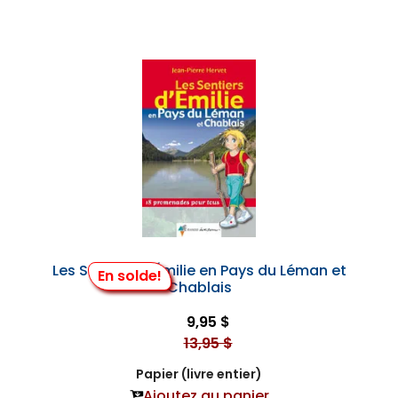
Les Sentiers d'Émilie en Pays du Léman et
En solde!
Chablais
9,95 $
13,95 $
Papier (livre entier)
Ajoutez au panier