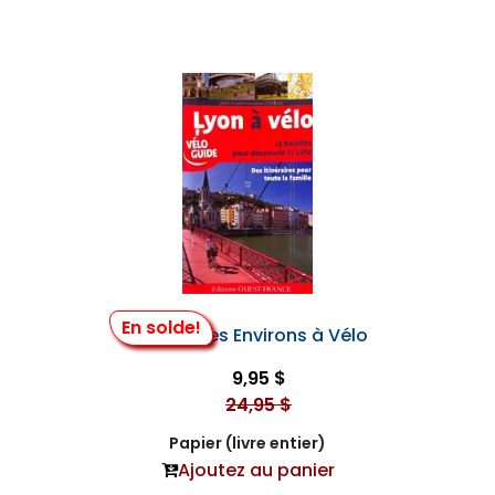
En solde!
Lyon et Ses Environs à Vélo
9,95 $
24,95 $
Papier (livre entier)
Ajoutez au panier