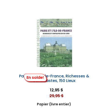
Paris et l'Île-de-France, Richesses &
En solde!
Constrastes, 150 Lieux
12,95 $
29,95 $
Papier (livre entier)