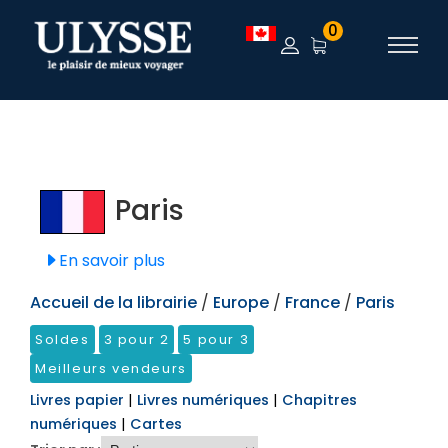
TEST
0
Paris
En savoir plus
Accueil de la librairie
/
Europe
/
France
/
Paris
Soldes
3 pour 2
5 pour 3
Meilleurs vendeurs
Livres papier
|
Livres numériques
|
Chapitres
numériques
|
Cartes