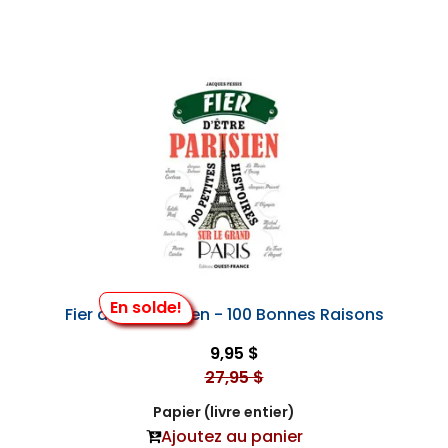
En solde!
Fier d'Être Parisien - 100 Bonnes Raisons
9,95 $
27,95 $
Papier (livre entier)
Ajoutez au panier