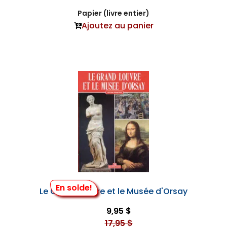
Papier (livre entier)
Ajoutez au panier
En solde!
Le Grand Louvre et le Musée d'Orsay
9,95 $
17,95 $