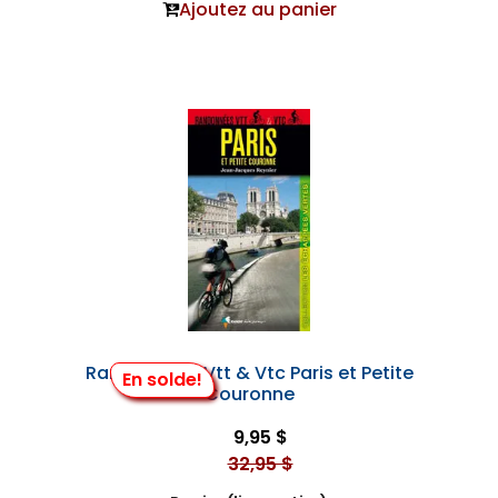
Ajoutez au panier
Randonnées Vtt & Vtc Paris et Petite
En solde!
Couronne
9,95 $
32,95 $