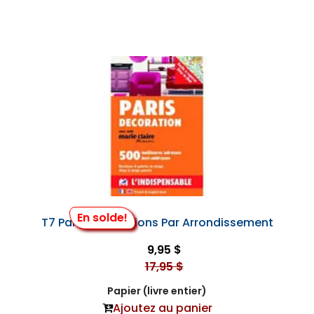
En solde!
T7 Paris Décorations Par Arrondissement
9,95 $
17,95 $
Papier (livre entier)
Ajoutez au panier