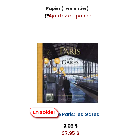
Papier (livre entier)
Ajoutez au panier
En solde!
Carnet de Paris: les Gares
9,95 $
37,95 $