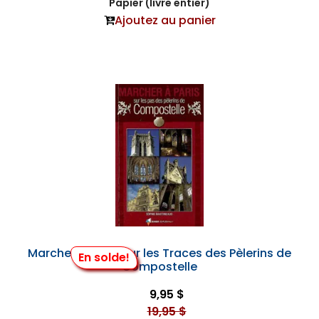
Papier (livre entier)
Ajoutez au panier
Marcher à Paris, sur les Traces des Pèlerins de
En solde!
Compostelle
9,95 $
19,95 $