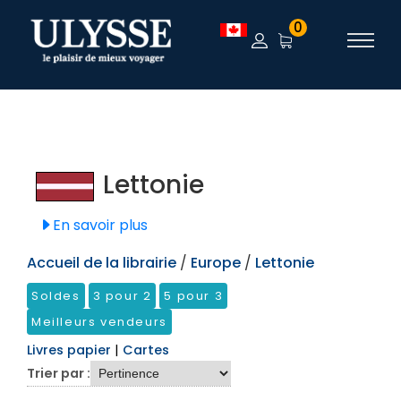
TEST
0
Lettonie
En savoir plus
Accueil de la librairie
/
Europe
/
Lettonie
Soldes
3 pour 2
5 pour 3
Meilleurs vendeurs
Livres papier
|
Cartes
Trier par :