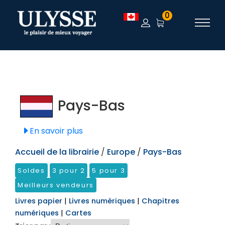
TEST
0
Pays-Bas
En savoir plus
Accueil de la librairie
/
Europe
/
Pays-Bas
Soldes
3 pour 2
5 pour 3
Meilleurs vendeurs
Livres papier
|
Livres numériques
|
Chapitres
numériques
|
Cartes