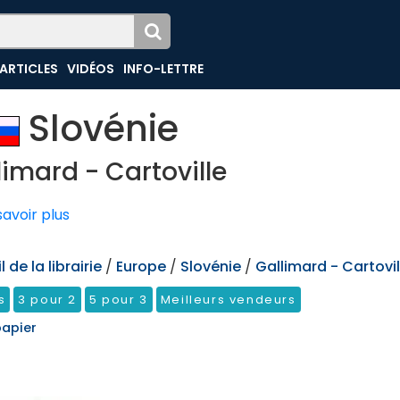
ARTICLES
VIDÉOS
INFO-LETTRE
Slovénie
limard - Cartoville
avoir plus
 de la librairie
/
Europe
/
Slovénie
/
Gallimard - Cartovil
s
3 pour 2
5 pour 3
Meilleurs vendeurs
papier