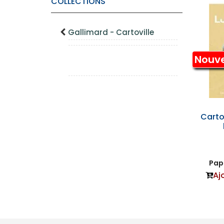
COLLECTIONS
Gallimard - Cartoville
Nouv
Cartov
Papi
Aj