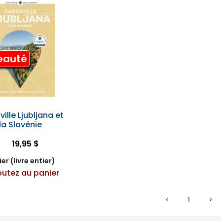
eauté
ille Ljubljana et
la Slovénie
19,95 $
er (livre entier)
outez au panier
1