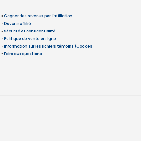
»
Gagner des revenus par l'affiliation
»
Devenir affilié
»
Sécurité et confidentialité
»
Politique de vente en ligne
»
Information sur les fichiers témoins (Cookies)
»
Foire aux questions