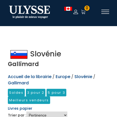
TEST
0
Slovénie
Gallimard
Accueil de la librairie
/
Europe
/
Slovénie
/
Gallimard
Soldes
3 pour 2
5 pour 3
Meilleurs vendeurs
Livres papier
Trier par :