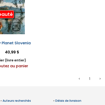
eauté
y Planet Slovenia
40,99 $
er (livre entier)
outez au panier
1
»
Auteurs recherchés
»
Délais de livraison