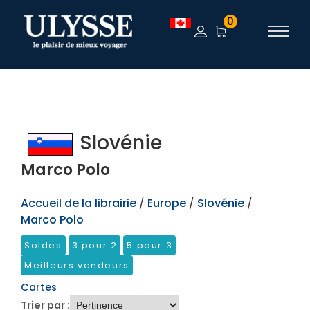
TEST
0
Slovénie
Marco Polo
Accueil de la librairie
/
Europe
/
Slovénie
/
Marco Polo
Soldes
3 pour 2
5 pour 3
Meilleurs vendeurs
Cartes
Trier par :