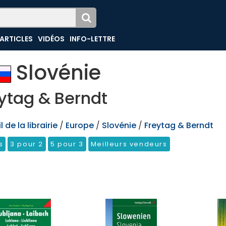
ARTICLES
VIDÉOS
INFO-LETTRE
Slovénie
ytag & Berndt
 de la librairie
/
Europe
/
Slovénie
/
Freytag & Berndt
s
3 pour 2
5 pour 3
Meilleurs vendeurs