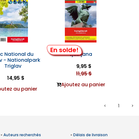
En solde!
c National du
Ljubljana
av - Nationalpark
Triglav
9,95 $
11,95 $
14,95 $
Ajoutez au panier
outez au panier
1
»
Auteurs recherchés
»
Délais de livraison