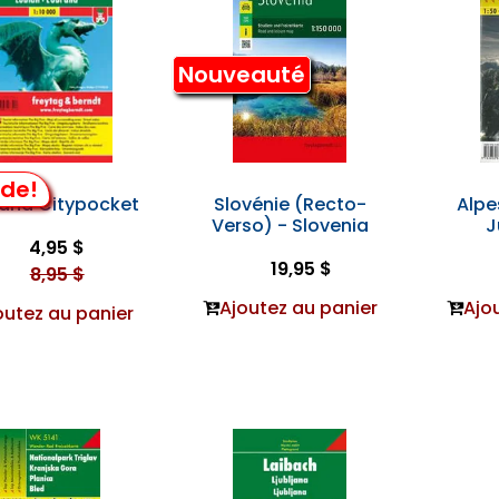
Nouveauté
lde!
jana Citypocket
Slovénie (Recto-
Alpe
Verso) - Slovenia
J
4,95 $
19,95 $
8,95 $
Ajoutez au panier
Ajo
outez au panier