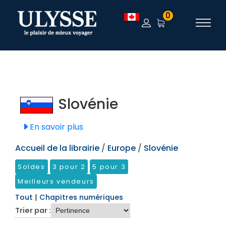
TEST
0
Slovénie
En savoir plus
Accueil de la librairie
/
Europe
/
Slovénie
Soldes
3 pour 2
5 pour 3
Meilleurs vendeurs
Tout
|
Chapitres numériques
Trier par :