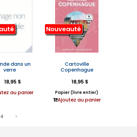
auté
Nouveauté
lande dans un
Cartoville
verre
Copenhague
18,95 $
18,95 $
utez au panier
Papier (livre entier)
Ajoutez au panier
4