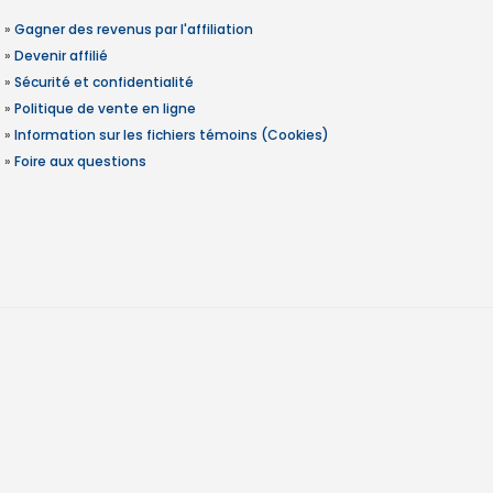
»
Gagner des revenus par l'affiliation
»
Devenir affilié
»
Sécurité et confidentialité
»
Politique de vente en ligne
»
Information sur les fichiers témoins (Cookies)
»
Foire aux questions