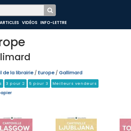
ARTICLES
VIDÉOS
INFO-LETTRE
rope
limard
 de la librairie
/
Europe
/
Gallimard
s
3 pour 2
5 pour 3
Meilleurs vendeurs
papier