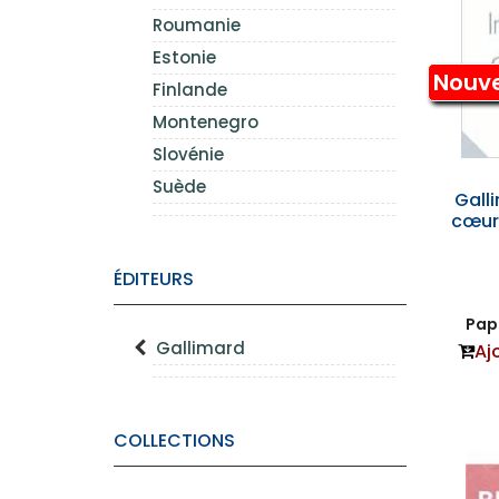
Roumanie
Estonie
Nouv
Finlande
Montenegro
Slovénie
Suède
Gall
cœur 
ÉDITEURS
Papi
Gallimard
Aj
COLLECTIONS