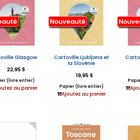
eauté
Nouveauté
Nouve
oville Glasgow
Cartoville Ljubljana et
Carto
la Slovénie
22,95 $
19,95 $
er (livre entier)
Papie
Papier (livre entier)
outez au panier
Ajo
Ajoutez au panier