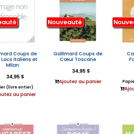
eauté
Nouveauté
Nouve
imard Coups de
Gallimard Coups de
Ca
Lacs Italiens et
Cœur Toscane
F
Milan
34,95 $
34,95 $
Ajoutez au panier
Papie
er (livre entier)
Ajo
outez au panier