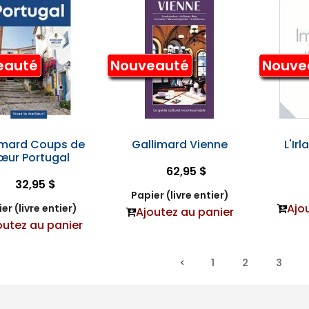
eauté
Nouveauté
Nouve
imard Coups de
Gallimard Vienne
L'Ir
ur Portugal
62,95 $
32,95 $
Papier (livre entier)
Ajo
er (livre entier)
Ajoutez au panier
outez au panier
1
2
3