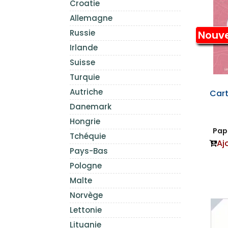
Croatie
Allemagne
Russie
Nouv
Irlande
Suisse
Turquie
Autriche
Cart
Danemark
Hongrie
Papi
Tchéquie
Aj
Pays-Bas
Pologne
Malte
Norvège
Lettonie
Lituanie