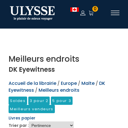
TEST
0
Meilleurs endroits
DK Eyewitness
Accueil de la librairie
/
Europe
/
Malte
/
DK
Eyewitness
/
Meilleurs endroits
Soldes
3 pour 2
5 pour 3
Meilleurs vendeurs
Livres papier
Trier par :