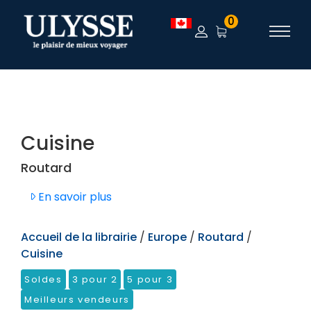
TEST
0
Cuisine
Routard
En savoir plus
Accueil de la librairie
/
Europe
/
Routard
/
Cuisine
Soldes
3 pour 2
5 pour 3
Meilleurs vendeurs