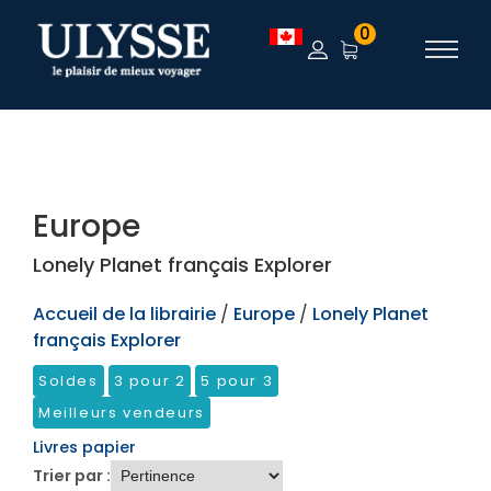
TEST
0
Europe
Lonely Planet français Explorer
Accueil de la librairie
/
Europe
/
Lonely Planet
français Explorer
Soldes
3 pour 2
5 pour 3
Meilleurs vendeurs
Livres papier
Trier par :