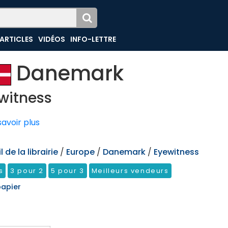
ARTICLES
VIDÉOS
INFO-LETTRE
Danemark
witness
avoir plus
 de la librairie
/
Europe
/
Danemark
/
Eyewitness
s
3 pour 2
5 pour 3
Meilleurs vendeurs
papier