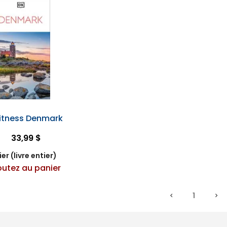
itness Denmark
33,99 $
er (livre entier)
outez au panier
1