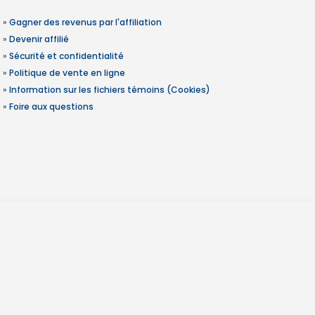
»
Gagner des revenus par l'affiliation
»
Devenir affilié
»
Sécurité et confidentialité
»
Politique de vente en ligne
»
Information sur les fichiers témoins (Cookies)
»
Foire aux questions