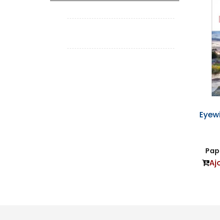
Eyew
Papi
Aj