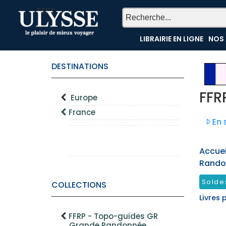
TEST
LIBRAIRIE EN LIGNE
NOS 
DESTINATIONS
FFR
Europe
France
En s
Accueil
Rando
Solde
COLLECTIONS
Livres 
FFRP - Topo-guides GR
Grande Randonnée