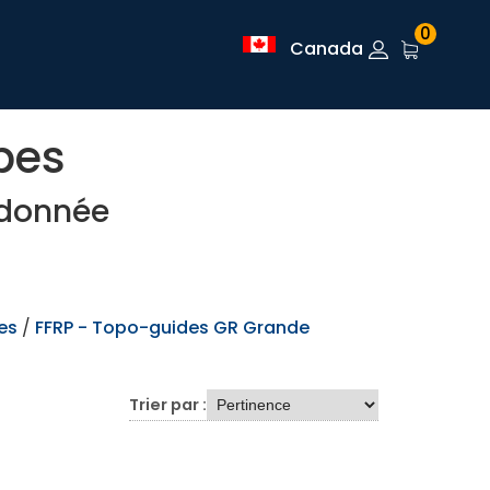
0
Canada
pes
ndonnée
es
/
FFRP - Topo-guides GR Grande
Trier par :