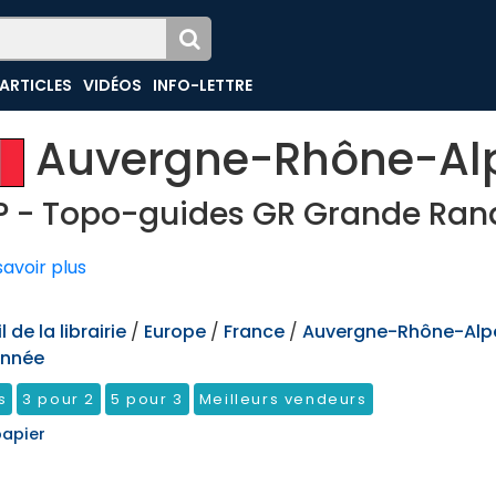
ARTICLES
VIDÉOS
INFO-LETTRE
Auvergne-Rhône-Al
P - Topo-guides GR Grande Ra
avoir plus
 de la librairie
/
Europe
/
France
/
Auvergne-Rhône-Alp
nnée
s
3 pour 2
5 pour 3
Meilleurs vendeurs
papier