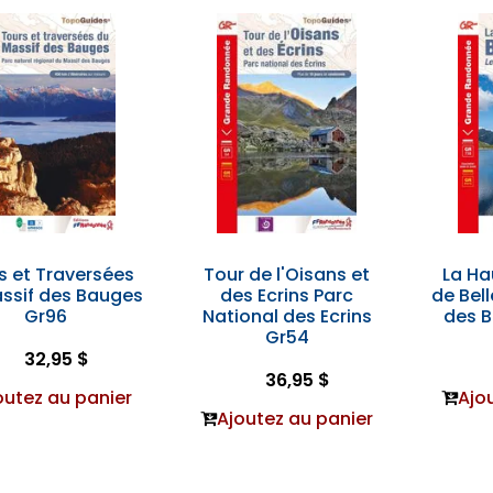
s et Traversées
Tour de l'Oisans et
La Ha
ssif des Bauges
des Ecrins Parc
de Bel
Gr96
National des Ecrins
des B
Gr54
32,95 $
36,95 $
outez au panier
Ajo
Ajoutez au panier