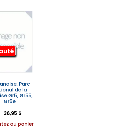
auté
anoise, Parc
ional de la
se Gr5, Gr55,
Gr5e
36,95 $
utez au panier