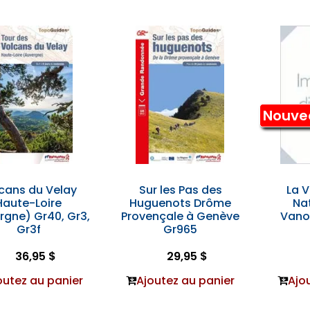
Nouve
cans du Velay
Sur les Pas des
La V
Haute-Loire
Huguenots Drôme
Nat
rgne) Gr40, Gr3,
Provençale à Genève
Vanoi
Gr3f
Gr965
36,95 $
29,95 $
outez au panier
Ajoutez au panier
Ajo