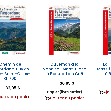
Chemin de
Du Léman à la
La 
ordane-Puy en
Vanoise- Mont-Blanc
Massif
y- Saint-Gilles-
à Beaufortain Gr 5
à B
Gr700
36,95 $
32,95 $
Ajo
Papier (livre entier)
outez au panier
Ajoutez au panier