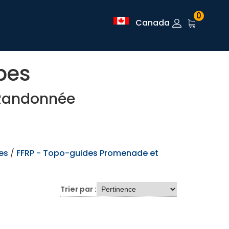
0
Canada
pes
 Randonnée
es
/
FFRP - Topo-guides Promenade et
Trier par :