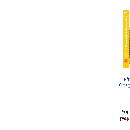
Ff
Gorg
Papi
Aj