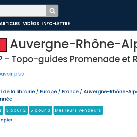
ARTICLES
VIDÉOS
INFO-LETTRE
Auvergne-Rhône-Al
P - Topo-guides Promenade et
avoir plus
 de la librairie
/
Europe
/
France
/
Auvergne-Rhône-Alp
nnée
s
3 pour 2
5 pour 3
Meilleurs vendeurs
papier