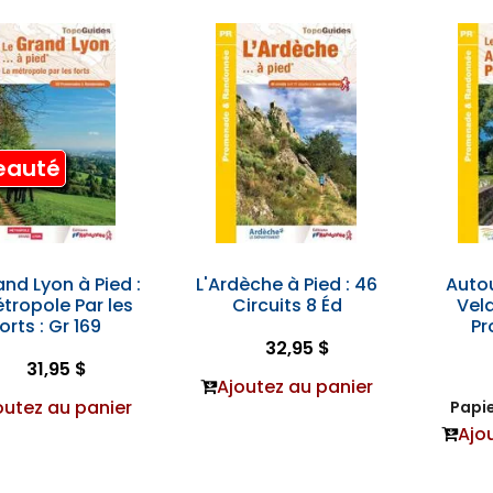
eauté
and Lyon à Pied :
L'Ardèche à Pied : 46
Auto
étropole Par les
Circuits 8 Éd
Vela
orts : Gr 169
P
32,95 $
31,95 $
Ajoutez au panier
outez au panier
Papie
Ajo