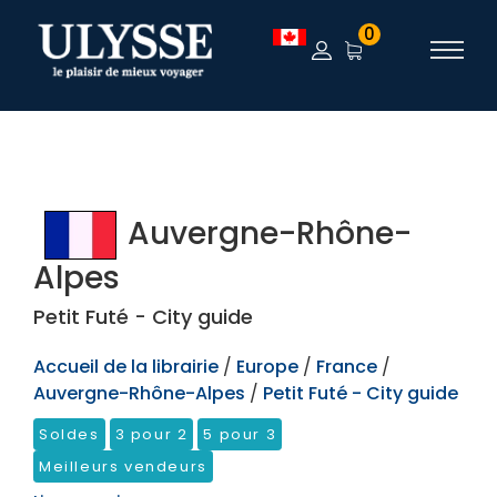
TEST
0
Auvergne-Rhône-
Alpes
Petit Futé - City guide
Accueil de la librairie
/
Europe
/
France
/
Auvergne-Rhône-Alpes
/
Petit Futé - City guide
Soldes
3 pour 2
5 pour 3
Meilleurs vendeurs