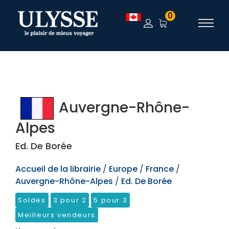
TEST
0
Auvergne-Rhône-
Alpes
Ed. De Borée
Accueil de la librairie
/
Europe
/
France
/
Auvergne-Rhône-Alpes
/
Ed. De Borée
Soldes
3 pour 2
5 pour 3
Meilleurs vendeurs