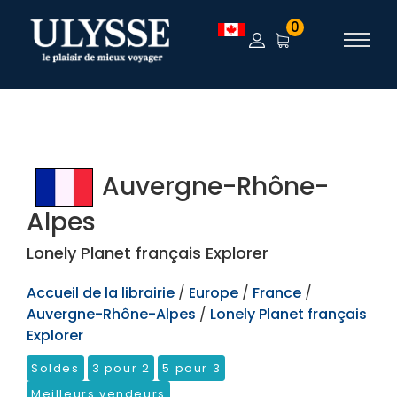
TEST
0
Auvergne-Rhône-
Alpes
Lonely Planet français Explorer
Accueil de la librairie
/
Europe
/
France
/
Auvergne-Rhône-Alpes
/
Lonely Planet français
Explorer
Soldes
3 pour 2
5 pour 3
Meilleurs vendeurs