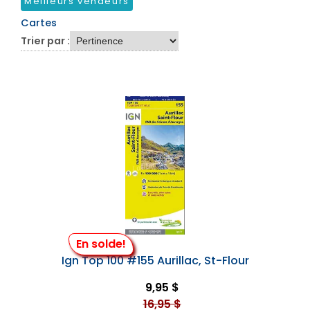
Meilleurs vendeurs
Cartes
Trier par :
En solde!
Ign Top 100 #155 Aurillac, St-Flour
9,95 $
16,95 $