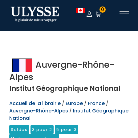
TEST
0
Auvergne-Rhône-
Alpes
Institut Géographique National
Accueil de la librairie
/
Europe
/
France
/
Auvergne-Rhône-Alpes
/
Institut Géographique
National
Soldes
3 pour 2
5 pour 3