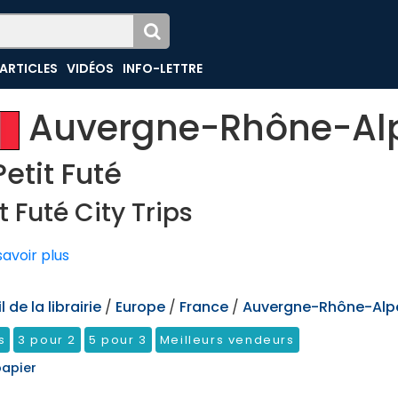
ARTICLES
VIDÉOS
INFO-LETTRE
Auvergne-Rhône-Al
Petit Futé
t Futé City Trips
avoir plus
 de la librairie
/
Europe
/
France
/
Auvergne-Rhône-Alp
s
3 pour 2
5 pour 3
Meilleurs vendeurs
papier