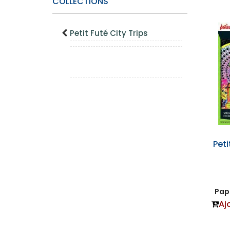
COLLECTIONS
Petit Futé City Trips
Peti
Papi
Aj