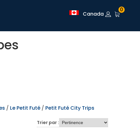
0
Canada
pes
es
/
Le Petit Futé
/
Petit Futé City Trips
Trier par :