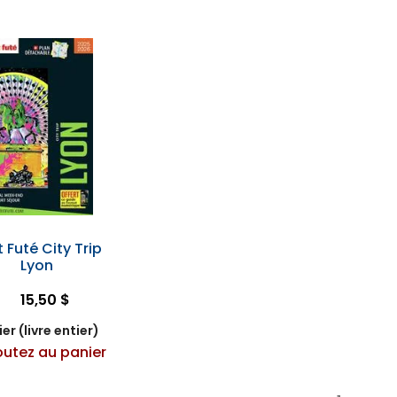
t Futé City Trip
Lyon
15,50 $
er (livre entier)
outez au panier