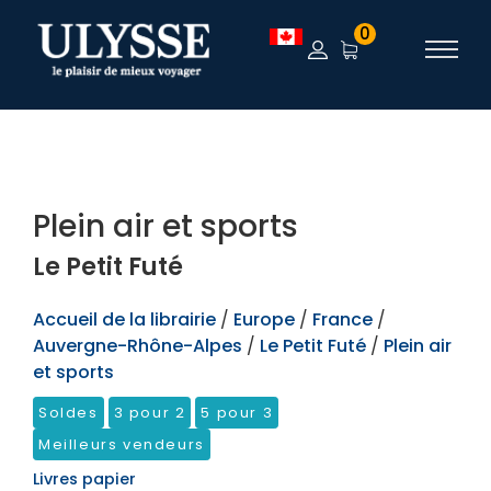
TEST
0
Plein air et sports
Le Petit Futé
Accueil de la librairie
/
Europe
/
France
/
Auvergne-Rhône-Alpes
/
Le Petit Futé
/
Plein air
et sports
Soldes
3 pour 2
5 pour 3
Meilleurs vendeurs
Livres papier