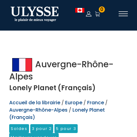
TEST
0
Auvergne-Rhône-
Alpes
Lonely Planet (Français)
Accueil de la librairie
/
Europe
/
France
/
Auvergne-Rhône-Alpes
/
Lonely Planet
(Français)
Soldes
3 pour 2
5 pour 3