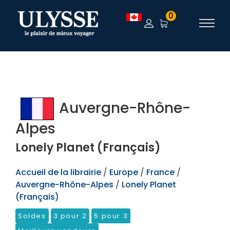
TEST
0
Auvergne-Rhône-
Alpes
Lonely Planet (Français)
Accueil de la librairie
/
Europe
/
France
/
Auvergne-Rhône-Alpes
/
Lonely Planet
(Français)
Soldes
3 pour 2
5 pour 3