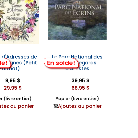
 d'Adresses de
Le Parc National des
de!
En solde!
ntagnes (Petit
Écrins, Regards
Format)
d'Artistes
9,95 $
39,95 $
29,95 $
68,95 $
r (livre entier)
Papier (livre entier)
utez au panier
Ajoutez au panier