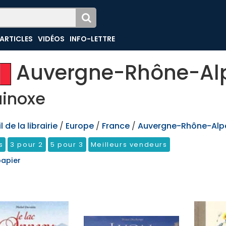
ARTICLES
VIDÉOS
INFO-LETTRE
Auvergne-Rhône-Al
uinoxe
 de la librairie
/
Europe
/
France
/
Auvergne-Rhône-Alp
s
3 pour 2
5 pour 3
Meilleurs vendeurs
papier