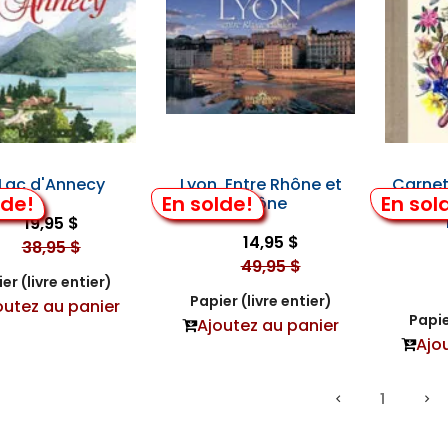
 Lac d'Annecy
Lyon, Entre Rhône et
Carnet
lde!
En solde!
En sol
Saône
Nos Mo
19,95 $
14,95 $
38,95 $
49,95 $
er (livre entier)
Papier (livre entier)
outez au panier
Papie
Ajoutez au panier
Ajo
1