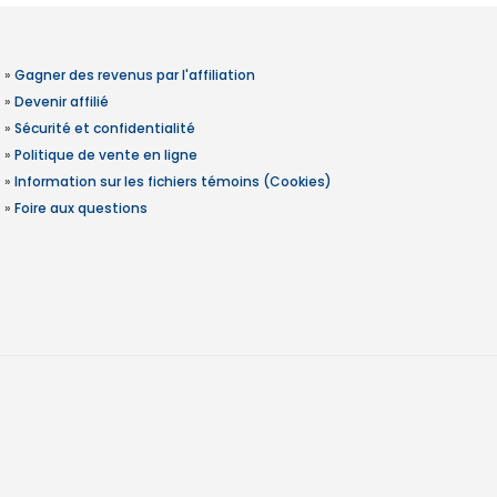
»
Gagner des revenus par l'affiliation
»
Devenir affilié
»
Sécurité et confidentialité
»
Politique de vente en ligne
»
Information sur les fichiers témoins (Cookies)
»
Foire aux questions