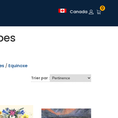
0
Canada
pes
es
/
Equinoxe
Trier par :