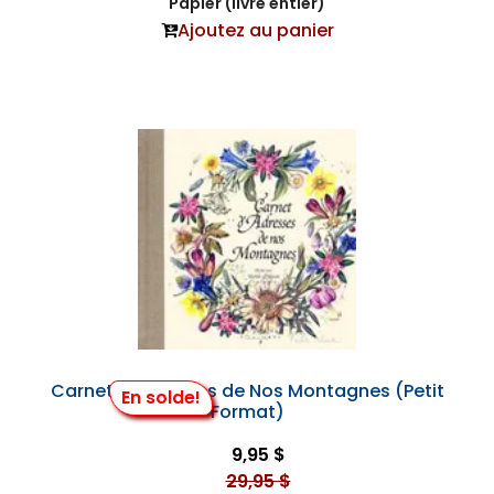
Papier (livre entier)
Ajoutez au panier
Carnet d'Adresses de Nos Montagnes (Petit
En solde!
Format)
9,95 $
29,95 $