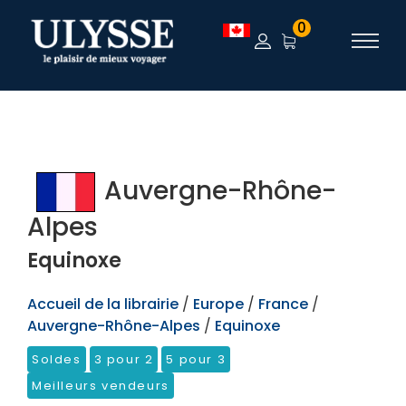
TEST
0
Auvergne-Rhône-
Alpes
Equinoxe
Accueil de la librairie
/
Europe
/
France
/
Auvergne-Rhône-Alpes
/
Equinoxe
Soldes
3 pour 2
5 pour 3
Meilleurs vendeurs