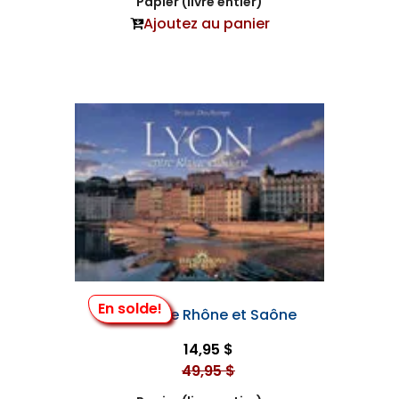
Papier (livre entier)
Ajoutez au panier
En solde!
Lyon, Entre Rhône et Saône
14,95 $
49,95 $