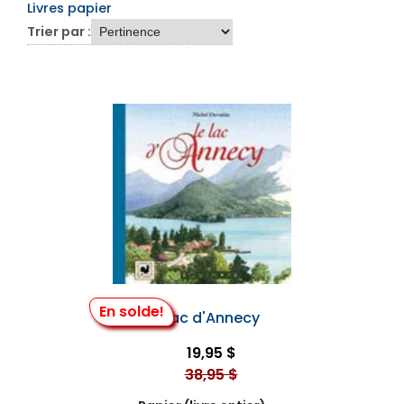
Livres papier
Trier par :
En solde!
Le Lac d'Annecy
19,95 $
38,95 $