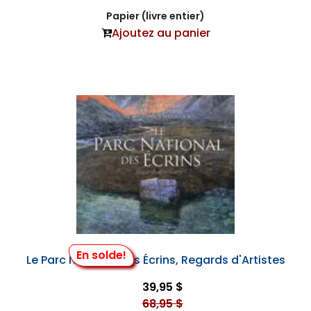
Papier (livre entier)
Ajoutez au panier
En solde!
Le Parc National des Écrins, Regards d'Artistes
39,95 $
68,95 $