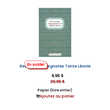
En solde!
Recettes Auvergnates Tante Léonie
9,95 $
29,95 $
Papier (livre entier)
Ajoutez au panier