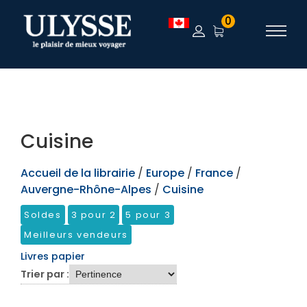
TEST
0
Cuisine
Accueil de la librairie
/
Europe
/
France
/
Auvergne-Rhône-Alpes
/
Cuisine
Soldes
3 pour 2
5 pour 3
Meilleurs vendeurs
Livres papier
Trier par :