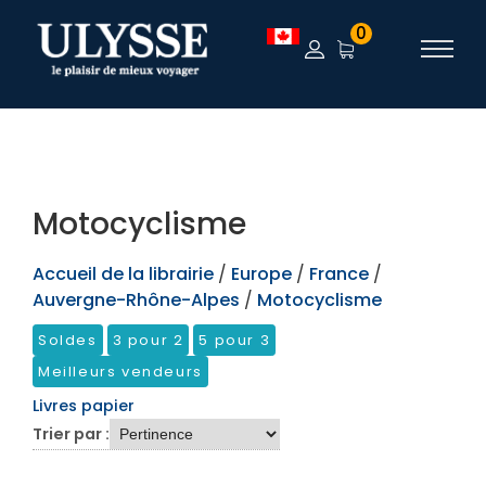
TEST
0
Motocyclisme
Accueil de la librairie
/
Europe
/
France
/
Auvergne-Rhône-Alpes
/
Motocyclisme
Soldes
3 pour 2
5 pour 3
Meilleurs vendeurs
Livres papier
Trier par :