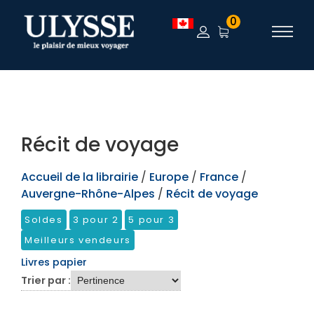
TEST
0
Récit de voyage
Accueil de la librairie
/
Europe
/
France
/
Auvergne-Rhône-Alpes
/
Récit de voyage
Soldes
3 pour 2
5 pour 3
Meilleurs vendeurs
Livres papier
Trier par :