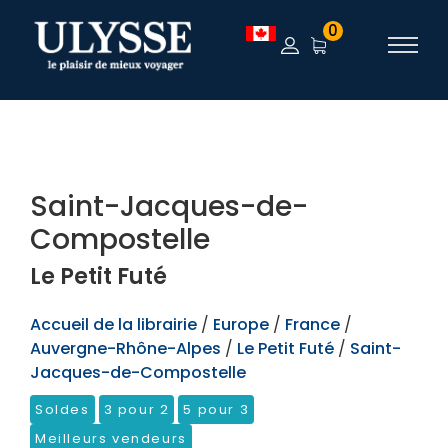
TEST
0
Saint-Jacques-de-
Compostelle
Le Petit Futé
Accueil de la librairie
/
Europe
/
France
/
Auvergne-Rhône-Alpes
/
Le Petit Futé
/
Saint-
Jacques-de-Compostelle
Soldes
3 pour 2
5 pour 3
Meilleurs vendeurs