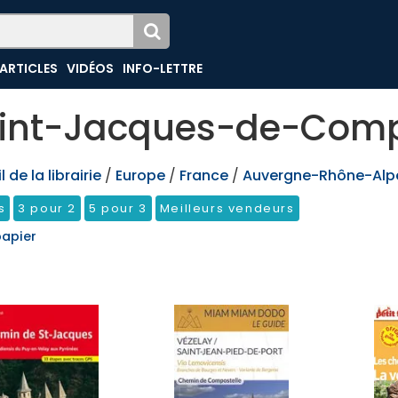
ARTICLES
VIDÉOS
INFO-LETTRE
int-Jacques-de-Comp
 de la librairie
/
Europe
/
France
/
Auvergne-Rhône-Alp
s
3 pour 2
5 pour 3
Meilleurs vendeurs
papier