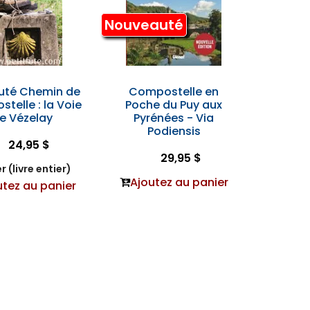
Nouveauté
Futé Chemin de
Compostelle en
telle : la Voie
Poche du Puy aux
e Vézelay
Pyrénées - Via
Podiensis
24,95 $
29,95 $
r (livre entier)
Ajoutez au panier
utez au panier