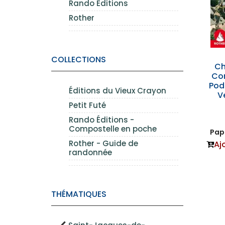
Rando Éditions
Rother
COLLECTIONS
Ch
Co
Pod
Éditions du Vieux Crayon
V
Petit Futé
Rando Éditions -
Compostelle en poche
Papi
Rother - Guide de
Aj
randonnée
THÉMATIQUES