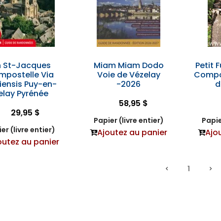
 St-Jacques
Miam Miam Dodo
Petit 
mpostelle Via
Voie de Vézelay
Compos
iensis Puy-en-
-2026
d
elay Pyrénée
58,95 $
29,95 $
Papier (livre entier)
Papie
er (livre entier)
Ajoutez au panier
Ajo
outez au panier
1