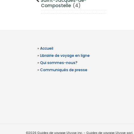
Saint-Jacques-de-
Compostelle
(4)
»
Accueil
»
Librairie de voyage en ligne
»
Qui sommes-nous?
»
Communiqués de presse
©2026 Guides de voyage Ulysse inc. - Guides de voyage Ulysse sarl. Le