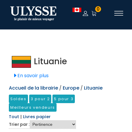
TEST
0
Lituanie
En savoir plus
Accueil de la librairie
/
Europe
/
Lituanie
Soldes
3 pour 2
5 pour 3
Meilleurs vendeurs
Tout
|
Livres papier
Trier par :