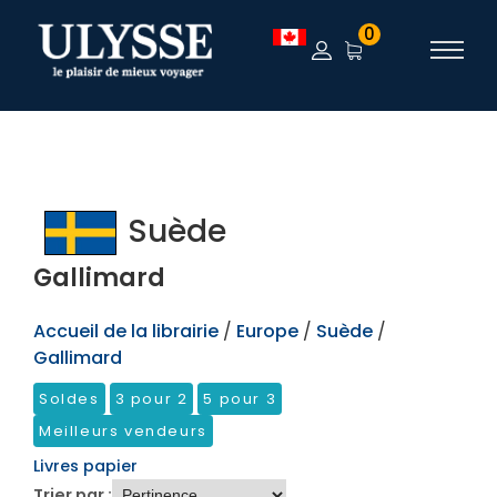
TEST
0
Suède
Gallimard
Accueil de la librairie
/
Europe
/
Suède
/
Gallimard
Soldes
3 pour 2
5 pour 3
Meilleurs vendeurs
Livres papier
Trier par :