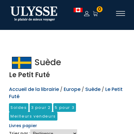
TEST
0
Suède
Le Petit Futé
Accueil de la librairie
/
Europe
/
Suède
/
Le Petit
Futé
Soldes
3 pour 2
5 pour 3
Meilleurs vendeurs
Livres papier
Trier par :