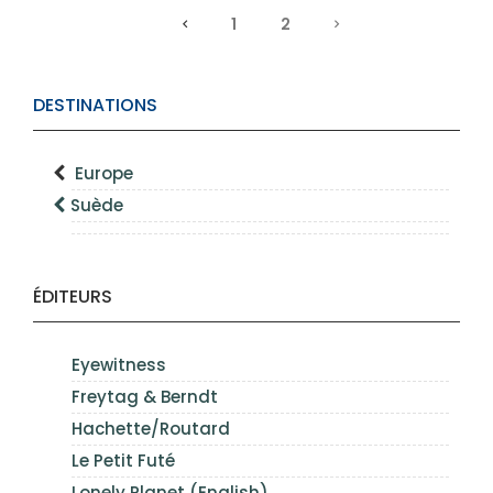
1
2
DESTINATIONS
Europe
Suède
ÉDITEURS
Eyewitness
Freytag & Berndt
Hachette/Routard
Le Petit Futé
Lonely Planet (English)