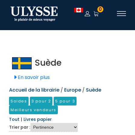
TEST
0
Suède
En savoir plus
Accueil de la librairie
/
Europe
/
Suède
Soldes
3 pour 2
5 pour 3
Meilleurs vendeurs
Tout
|
Livres papier
Trier par :