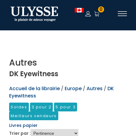
TEST
0
Autres
DK Eyewitness
Accueil de la librairie
/
Europe
/
Autres
/
DK
Eyewitness
Soldes
3 pour 2
5 pour 3
Meilleurs vendeurs
Livres papier
Trier par :