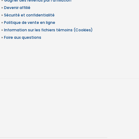
»
Gagner des revenus par l'affiliation
»
Devenir affilié
»
Sécurité et confidentialité
»
Politique de vente en ligne
»
Information sur les fichiers témoins (Cookies)
»
Foire aux questions