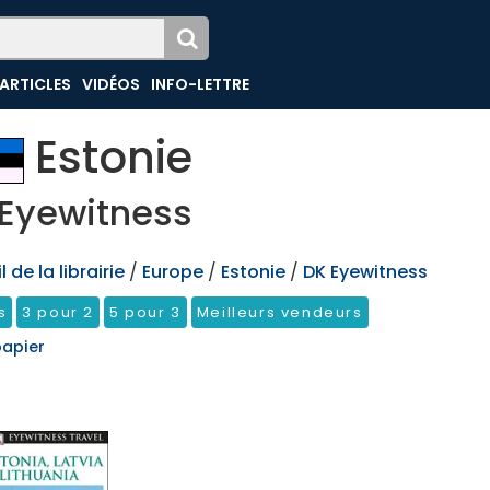
ARTICLES
VIDÉOS
INFO-LETTRE
Estonie
Eyewitness
 de la librairie
/
Europe
/
Estonie
/
DK Eyewitness
s
3 pour 2
5 pour 3
Meilleurs vendeurs
papier