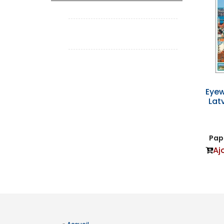
Eyew
Lat
Papi
Aj