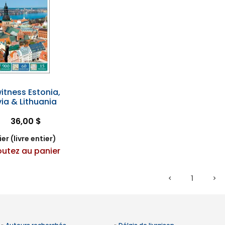
itness Estonia,
via & Lithuania
36,00 $
er (livre entier)
outez au panier
1