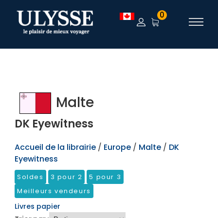
TEST
0
Malte
DK Eyewitness
Accueil de la librairie
/
Europe
/
Malte
/
DK
Eyewitness
Soldes
3 pour 2
5 pour 3
Meilleurs vendeurs
Livres papier