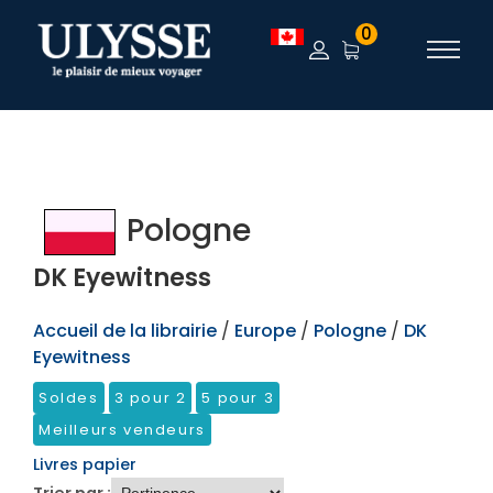
TEST
0
Pologne
DK Eyewitness
Accueil de la librairie
/
Europe
/
Pologne
/
DK
Eyewitness
Soldes
3 pour 2
5 pour 3
Meilleurs vendeurs
Livres papier
Trier par :