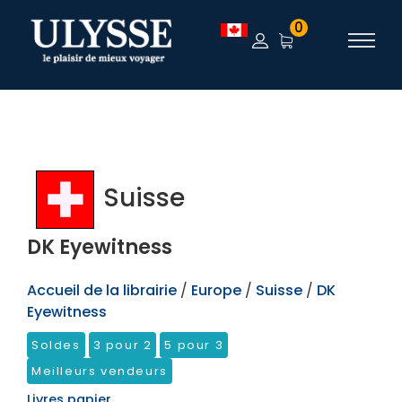
TEST
0
Suisse
DK Eyewitness
Accueil de la librairie
/
Europe
/
Suisse
/
DK
Eyewitness
Soldes
3 pour 2
5 pour 3
Meilleurs vendeurs
Livres papier