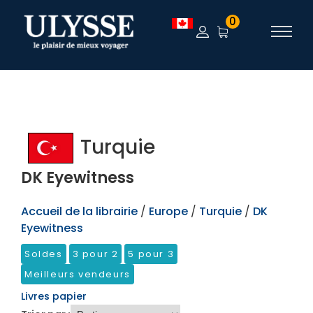
TEST
0
Turquie
DK Eyewitness
Accueil de la librairie
/
Europe
/
Turquie
/
DK
Eyewitness
Soldes
3 pour 2
5 pour 3
Meilleurs vendeurs
Livres papier