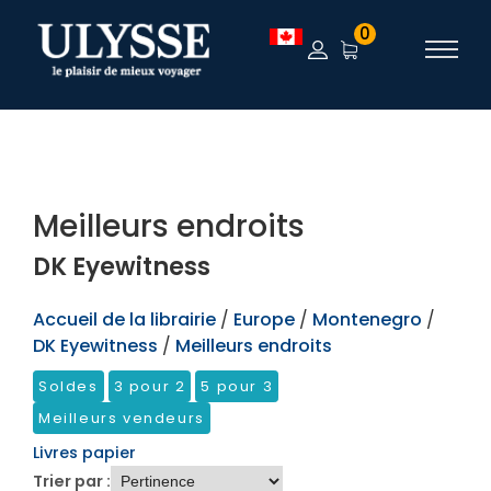
TEST
0
Meilleurs endroits
DK Eyewitness
Accueil de la librairie
/
Europe
/
Montenegro
/
DK Eyewitness
/
Meilleurs endroits
Soldes
3 pour 2
5 pour 3
Meilleurs vendeurs
Livres papier
Trier par :