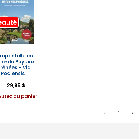
eauté
mpostelle en
he du Puy aux
rénées - Via
Podiensis
29,95 $
outez au panier
1